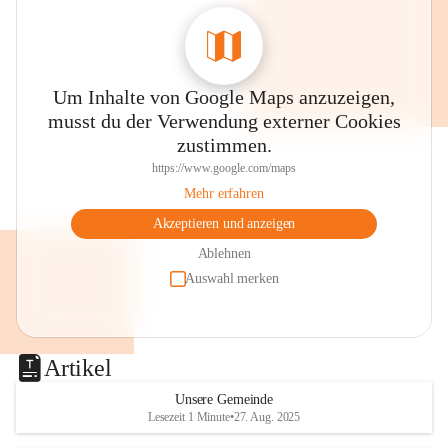
0800 240140
E-Mail: 
anrainer-service@omv.com
Bei Fragen, Anliegen oder Beschwerden.
Um Inhalte von Google Maps anzuzeigen,
musst du der Verwendung externer Cookies
zustimmen.
https://www.google.com/maps
Mehr erfahren
Sehr geehrte Damen und Herren!
Akzeptieren und anzeigen
Die OMV wird im Zuge von 
Ablehnen
Wartungsarbeiten
Auswahl merken
am Montag, 10. August 2026 auf der 
Station ADERKLAA Gas abfackeln.
Artikel
Es kann zu Geräuschbildung und 
Flammenerscheinungen kommen.
Unsere Gemeinde
Lesezeit 1 Minute
•
27. Aug. 2025
Mitarbeiter der OMV sind vor Ort und 
haben alle Sicherheitsvorkehrungen 