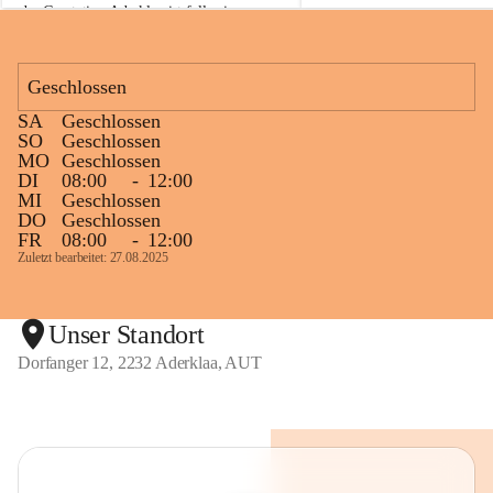
der Gasstation Aderklaa ist fallweise 
sichtbarerer Flammenschein an der 
Fackelanlage zu beobachten. In den 
kommenden Tagen und Wochen wird 
Geschlossen
diese gut kontrollierte Flamme sichtbar 
SA
Geschlossen
sein.
SO
Geschlossen
MO
Geschlossen
Die OMV Austria ist bemüht, für die 
DI
08:00
-
12:00
Bevölkerung ungewohnte, jedoch 
MI
Geschlossen
technisch notwendige Betriebszustände so 
DO
Geschlossen
kurz wie möglich zu halten.
FR
08:00
-
12:00
Zuletzt bearbeitet: 27.08.2025
Wir bitten daher die umliegende 
Bevölkerung um Verständnis.
Unser Standort
Dorfanger 12, 2232 Aderklaa, AUT
Glück Auf!
OMV Austria Exploration & Production 
GmbH
Anrainerservice