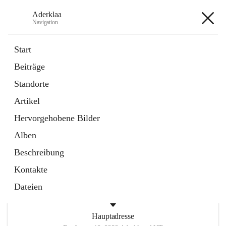
Aderklaa
Navigation
Aderklaa
Start
Beiträge
Bürgerservice
Standorte
6 Schnellzugriffe
Artikel
Gemeinde
3 Schnellzugriffe
Hervorgehobene Bilder
Alben
+4
Beschreibung
Kontakte
Dateien
Hauptadresse