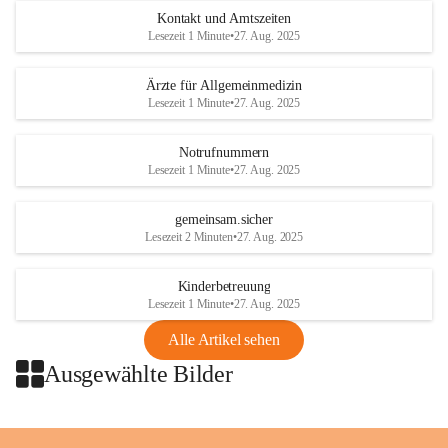
getroffen.
Kontakt und Amtszeiten
Lesezeit 1 Minute
•
27. Aug. 2025
Danke für Ihr Verständnis.
Ärzte für Allgemeinmedizin
Alarmdienst
Lesezeit 1 Minute
•
27. Aug. 2025
OMV AustriaExploration & Production 
GmbH
Notrufnummern
Protteser Straße 40
Lesezeit 1 Minute
•
27. Aug. 2025
2230 Gänserndorf 
Austria
gemeinsam.sicher
Tel. +43 1 404 40 - 327 15
Lesezeit 2 Minuten
•
27. Aug. 2025
Fax +43 1 404 40 - 390 27 
Mailto: 
omv.alarmdienst@kontraktor.at
Kinderbetreuung
http://www.omv.com
Lesezeit 1 Minute
•
27. Aug. 2025
Alle Artikel sehen
Ausgewählte Bilder
+2