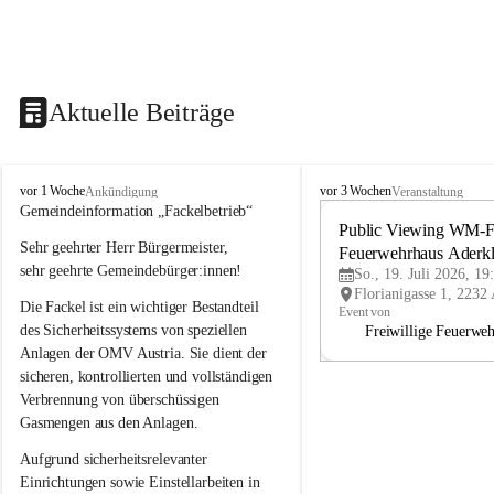
Aktuelle Beiträge
A
A
vor 1 Woche
vor 3 Wochen
Ankündigung
Veranstaltung
d
d
Gemeindeinformation „Fackelbetrieb“
e
e
Public Viewing WM-Fi
Sehr geehrter Herr Bürgermeister,
r
r
Feuerwehrhaus Aderk
k
k
sehr geehrte Gemeindebürger:innen!
So., 19. Juli 2026, 19
l
l
Die Fackel ist ein wichtiger Bestandteil 
a
a
Event von
a
a
des Sicherheitssystems von speziellen 
Freiwillige Feuerwe
Anlagen der OMV Austria. Sie dient der 
sicheren, kontrollierten und vollständigen 
Verbrennung von überschüssigen 
Gasmengen aus den Anlagen.
Aufgrund sicherheitsrelevanter 
Einrichtungen sowie Einstellarbeiten in 