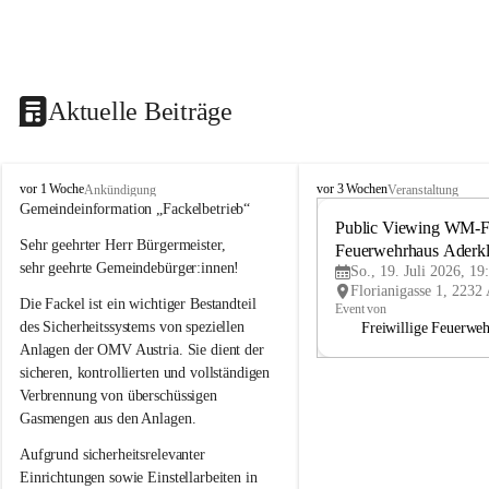
Aktuelle Beiträge
A
A
vor 1 Woche
vor 3 Wochen
Ankündigung
Veranstaltung
d
d
Gemeindeinformation „Fackelbetrieb“
e
e
Public Viewing WM-Fi
Sehr geehrter Herr Bürgermeister,
r
r
Feuerwehrhaus Aderk
k
k
sehr geehrte Gemeindebürger:innen!
So., 19. Juli 2026, 19
l
l
Die Fackel ist ein wichtiger Bestandteil 
a
a
Event von
a
a
des Sicherheitssystems von speziellen 
Freiwillige Feuerwe
Anlagen der OMV Austria. Sie dient der 
sicheren, kontrollierten und vollständigen 
Verbrennung von überschüssigen 
Gasmengen aus den Anlagen.
Aufgrund sicherheitsrelevanter 
Einrichtungen sowie Einstellarbeiten in 