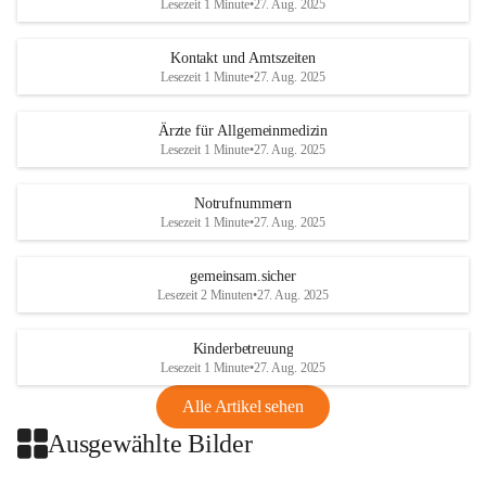
Lesezeit 1 Minute
•
27. Aug. 2025
getroffen.
Kontakt und Amtszeiten
Danke für Ihr Verständnis.
Lesezeit 1 Minute
•
27. Aug. 2025
Alarmdienst
Ärzte für Allgemeinmedizin
OMV AustriaExploration & Production 
Lesezeit 1 Minute
•
27. Aug. 2025
GmbH
Protteser Straße 40
2230 Gänserndorf 
Notrufnummern
Lesezeit 1 Minute
•
27. Aug. 2025
Austria
Tel. +43 1 404 40 - 327 15
Fax +43 1 404 40 - 390 27 
gemeinsam.sicher
Mailto: 
omv.alarmdienst@kontraktor.at
Lesezeit 2 Minuten
•
27. Aug. 2025
http://www.omv.com
Kinderbetreuung
Lesezeit 1 Minute
•
27. Aug. 2025
Alle Artikel sehen
Ausgewählte Bilder