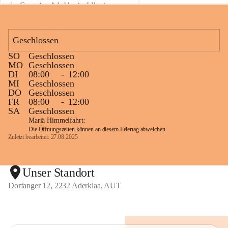
der Gasstation Aderklaa ist fallweise 
sichtbarerer Flammenschein an der 
Fackelanlage zu beobachten. In den 
kommenden Tagen und Wochen wird 
Geschlossen
diese gut kontrollierte Flamme sichtbar 
SO
Geschlossen
sein.
MO
Geschlossen
DI
08:00
-
12:00
Die OMV Austria ist bemüht, für die 
MI
Geschlossen
Bevölkerung ungewohnte, jedoch 
DO
Geschlossen
technisch notwendige Betriebszustände so 
FR
08:00
-
12:00
kurz wie möglich zu halten.
SA
Geschlossen
Mariä Himmelfahrt:
Wir bitten daher die umliegende 
Die Öffnungszeiten können an diesem Feiertag abweichen.
Bevölkerung um Verständnis.
Zuletzt bearbeitet: 27.08.2025
Glück Auf!
Unser Standort
Dorfanger 12, 2232 Aderklaa, AUT
OMV Austria Exploration & Production 
GmbH
Anrainerservice