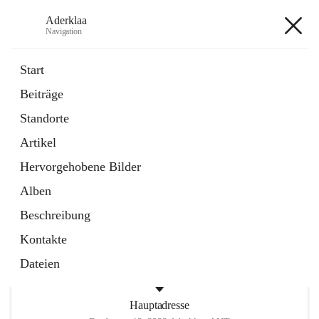
Aderklaa
Navigation
Aderklaa
Start
Beiträge
Bürgerservice
Standorte
6 Schnellzugriffe
Artikel
Gemeinde
3 Schnellzugriffe
Hervorgehobene Bilder
Alben
+4
Beschreibung
Kontakte
Dateien
Hauptadresse