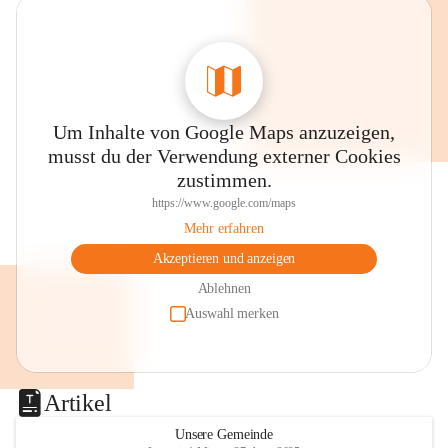
0800 240140
E-Mail: 
anrainer-service@omv.com
Bei Fragen, Anliegen oder Beschwerden.
Um Inhalte von Google Maps anzuzeigen,
musst du der Verwendung externer Cookies
zustimmen.
https://www.google.com/maps
Sehr geehrte Damen und Herren!
Mehr erfahren
Die OMV wird im Zuge von 
Akzeptieren und anzeigen
Wartungsarbeiten
Ablehnen
Auswahl merken
am Montag, 10. August 2026 auf der 
Station ADERKLAA Gas abfackeln.
Es kann zu Geräuschbildung und 
Artikel
Flammenerscheinungen kommen.
Mitarbeiter der OMV sind vor Ort und 
Unsere Gemeinde
haben alle Sicherheitsvorkehrungen 