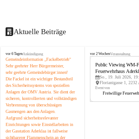
Aktuelle Beiträge
A
A
vor 6 Tagen
vor 2 Wochen
Ankündigung
Veranstaltung
d
d
Gemeindeinformation „Fackelbetrieb“
e
e
Public Viewing WM-Fi
Sehr geehrter Herr Bürgermeister,
r
r
Feuerwehrhaus Aderk
sehr geehrte Gemeindebürger:innen!
k
k
So., 19. Juli 2026, 19
Die Fackel ist ein wichtiger Bestandteil 
l
l
des Sicherheitssystems von speziellen 
a
a
Event von
Anlagen der OMV Austria. Sie dient der 
a
a
Freiwillige Feuerwe
sicheren, kontrollierten und vollständigen 
Verbrennung von überschüssigen 
Gasmengen aus den Anlagen.
Aufgrund sicherheitsrelevanter 
Einrichtungen sowie Einstellarbeiten in 
der Gasstation Aderklaa ist fallweise 
sichtbarerer Flammenschein an der 