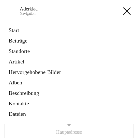
Aderklaa
Navigation
Aderklaa
Start
Beiträge
Bürgerservice
Standorte
6 Schnellzugriffe
Artikel
Gemeinde
3 Schnellzugriffe
Hervorgehobene Bilder
Alben
+4
Beschreibung
Kontakte
Dateien
Hauptadresse