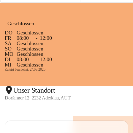
Fackelanlage zu beobachten. In den 
kommenden Tagen und Wochen wird 
diese gut kontrollierte Flamme sichtbar 
Geschlossen
sein.
Die OMV Austria ist bemüht, für die 
DO
Geschlossen
Bevölkerung ungewohnte, jedoch 
FR
08:00
-
12:00
technisch notwendige Betriebszustände so 
SA
Geschlossen
SO
Geschlossen
kurz wie möglich zu halten.
MO
Geschlossen
Wir bitten daher die umliegende 
DI
08:00
-
12:00
Bevölkerung um Verständnis.
MI
Geschlossen
Zuletzt bearbeitet: 27.08.2025
Glück Auf!
OMV Austria Exploration & Production 
GmbH
Unser Standort
Dorfanger 12, 2232 Aderklaa, AUT
Anrainerservice
0800 240140
E-Mail: 
anrainer-service@omv.com
Bei Fragen, Anliegen oder Beschwerden.