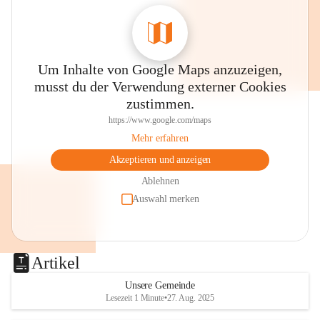
0800 240140
E-Mail: 
anrainer-service@omv.com
Bei Fragen, Anliegen oder Beschwerden.
Um Inhalte von Google Maps anzuzeigen,
musst du der Verwendung externer Cookies
zustimmen.
https://www.google.com/maps
Mehr erfahren
Sehr geehrte Damen und Herren!
Akzeptieren und anzeigen
Die OMV wird im Zuge von 
Ablehnen
Wartungsarbeiten
Auswahl merken
am Montag, 10. August 2026 auf der 
Station ADERKLAA Gas abfackeln.
Artikel
Es kann zu Geräuschbildung und 
Flammenerscheinungen kommen.
Unsere Gemeinde
Lesezeit 1 Minute
•
27. Aug. 2025
Mitarbeiter der OMV sind vor Ort und 
haben alle Sicherheitsvorkehrungen 