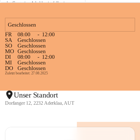
der Gasstation Aderklaa ist fallweise 
sichtbarerer Flammenschein an der 
Fackelanlage zu beobachten. In den 
kommenden Tagen und Wochen wird 
Geschlossen
diese gut kontrollierte Flamme sichtbar 
FR
08:00
-
12:00
sein.
SA
Geschlossen
SO
Geschlossen
Die OMV Austria ist bemüht, für die 
MO
Geschlossen
Bevölkerung ungewohnte, jedoch 
DI
08:00
-
12:00
technisch notwendige Betriebszustände so 
MI
Geschlossen
kurz wie möglich zu halten.
DO
Geschlossen
Zuletzt bearbeitet: 27.08.2025
Wir bitten daher die umliegende 
Bevölkerung um Verständnis.
Unser Standort
Dorfanger 12, 2232 Aderklaa, AUT
Glück Auf!
OMV Austria Exploration & Production 
GmbH
Anrainerservice