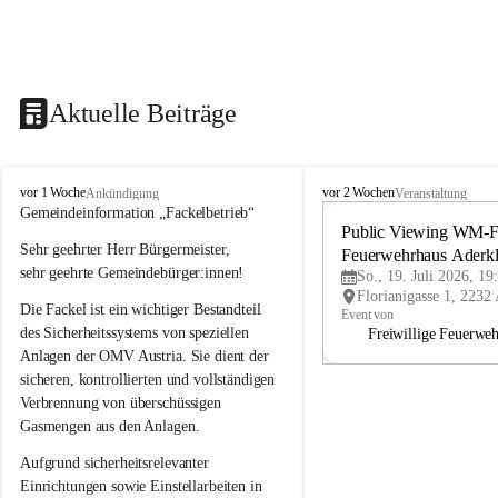
Aktuelle Beiträge
A
A
vor 1 Woche
vor 2 Wochen
Ankündigung
Veranstaltung
d
d
Gemeindeinformation „Fackelbetrieb“
e
e
Public Viewing WM-Fi
Sehr geehrter Herr Bürgermeister,
r
r
Feuerwehrhaus Aderk
k
k
sehr geehrte Gemeindebürger:innen!
So., 19. Juli 2026, 19
l
l
Die Fackel ist ein wichtiger Bestandteil 
a
a
Event von
a
a
des Sicherheitssystems von speziellen 
Freiwillige Feuerwe
Anlagen der OMV Austria. Sie dient der 
sicheren, kontrollierten und vollständigen 
Verbrennung von überschüssigen 
Gasmengen aus den Anlagen.
Aufgrund sicherheitsrelevanter 
Einrichtungen sowie Einstellarbeiten in 