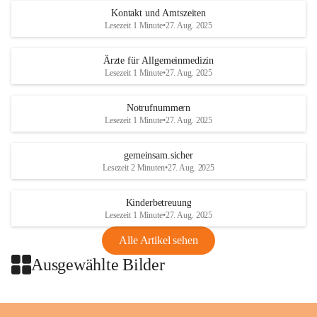
getroffen.
Kontakt und Amtszeiten
Lesezeit 1 Minute
•
27. Aug. 2025
Danke für Ihr Verständnis.
Ärzte für Allgemeinmedizin
Alarmdienst
Lesezeit 1 Minute
•
27. Aug. 2025
OMV AustriaExploration & Production 
GmbH
Notrufnummern
Protteser Straße 40
Lesezeit 1 Minute
•
27. Aug. 2025
2230 Gänserndorf 
Austria
gemeinsam.sicher
Tel. +43 1 404 40 - 327 15
Lesezeit 2 Minuten
•
27. Aug. 2025
Fax +43 1 404 40 - 390 27 
Mailto: 
omv.alarmdienst@kontraktor.at
Kinderbetreuung
http://www.omv.com
Lesezeit 1 Minute
•
27. Aug. 2025
Alle Artikel sehen
Ausgewählte Bilder
+2