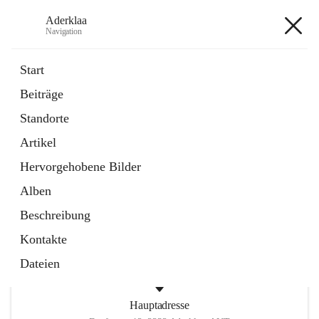
Aderklaa
Navigation
Aderklaa
Start
Beiträge
Bürgerservice
Standorte
6 Schnellzugriffe
Artikel
Gemeinde
3 Schnellzugriffe
Hervorgehobene Bilder
Alben
+4
Beschreibung
Kontakte
Dateien
Hauptadresse