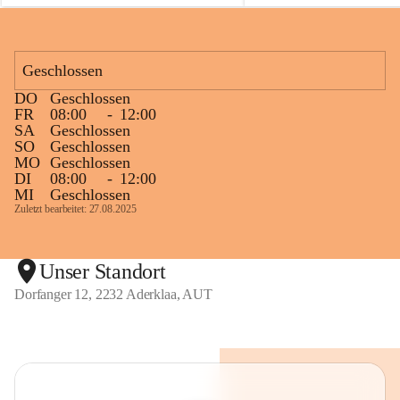
Fackelanlage zu beobachten. In den 
kommenden Tagen und Wochen wird 
diese gut kontrollierte Flamme sichtbar 
Geschlossen
sein.
Die OMV Austria ist bemüht, für die 
DO
Geschlossen
Bevölkerung ungewohnte, jedoch 
FR
08:00
-
12:00
technisch notwendige Betriebszustände so 
SA
Geschlossen
SO
Geschlossen
kurz wie möglich zu halten.
MO
Geschlossen
Wir bitten daher die umliegende 
DI
08:00
-
12:00
Bevölkerung um Verständnis.
MI
Geschlossen
Zuletzt bearbeitet: 27.08.2025
Glück Auf!
OMV Austria Exploration & Production 
GmbH
Unser Standort
Dorfanger 12, 2232 Aderklaa, AUT
Anrainerservice
0800 240140
E-Mail: 
anrainer-service@omv.com
Bei Fragen, Anliegen oder Beschwerden.