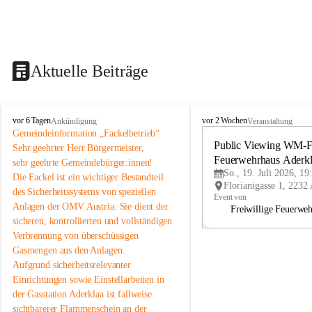
Aktuelle Beiträge
A
A
vor 6 Tagen
vor 2 Wochen
Ankündigung
Veranstaltung
d
d
Gemeindeinformation „Fackelbetrieb“
e
e
Public Viewing WM-Fi
Sehr geehrter Herr Bürgermeister,
r
r
Feuerwehrhaus Aderk
sehr geehrte Gemeindebürger:innen!
k
k
So., 19. Juli 2026, 19
Die Fackel ist ein wichtiger Bestandteil 
l
l
des Sicherheitssystems von speziellen 
a
a
Event von
Anlagen der OMV Austria. Sie dient der 
a
a
Freiwillige Feuerwe
sicheren, kontrollierten und vollständigen 
Verbrennung von überschüssigen 
Gasmengen aus den Anlagen.
Aufgrund sicherheitsrelevanter 
Einrichtungen sowie Einstellarbeiten in 
der Gasstation Aderklaa ist fallweise 
sichtbarerer Flammenschein an der 