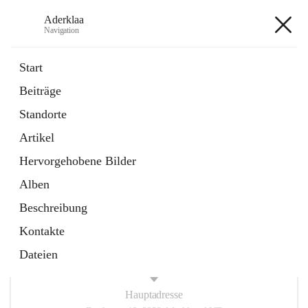
Aderklaa
Navigation
Aderklaa
Start
Beiträge
Bürgerservice
Standorte
6 Schnellzugriffe
Artikel
Gemeinde
3 Schnellzugriffe
Hervorgehobene Bilder
Alben
+4
Beschreibung
Kontakte
Dateien
Hauptadresse