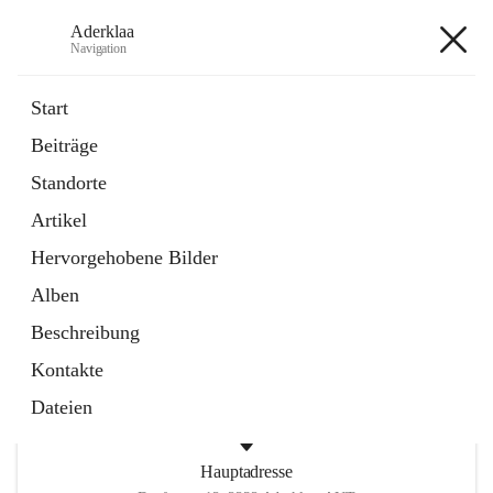
Aderklaa
Navigation
Aderklaa
Start
Beiträge
Bürgerservice
Standorte
6 Schnellzugriffe
Artikel
Gemeinde
3 Schnellzugriffe
Hervorgehobene Bilder
Alben
+4
Beschreibung
Kontakte
Dateien
Hauptadresse