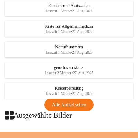
getroffen.
Kontakt und Amtszeiten
Lesezeit 1 Minute
•
27. Aug. 2025
Danke für Ihr Verständnis.
Ärzte für Allgemeinmedizin
Alarmdienst
Lesezeit 1 Minute
•
27. Aug. 2025
OMV AustriaExploration & Production 
GmbH
Notrufnummern
Protteser Straße 40
Lesezeit 1 Minute
•
27. Aug. 2025
2230 Gänserndorf 
Austria
gemeinsam.sicher
Tel. +43 1 404 40 - 327 15
Lesezeit 2 Minuten
•
27. Aug. 2025
Fax +43 1 404 40 - 390 27 
Mailto: 
omv.alarmdienst@kontraktor.at
Kinderbetreuung
http://www.omv.com
Lesezeit 1 Minute
•
27. Aug. 2025
Alle Artikel sehen
Ausgewählte Bilder
+2