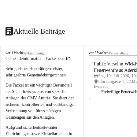
Aktuelle Beiträge
A
A
vor 1 Woche
vor 2 Wochen
Ankündigung
Veranstaltung
d
d
Gemeindeinformation „Fackelbetrieb“
e
e
Public Viewing WM-Fi
Sehr geehrter Herr Bürgermeister,
r
r
Feuerwehrhaus Aderk
k
k
sehr geehrte Gemeindebürger:innen!
So., 19. Juli 2026, 19
l
l
Die Fackel ist ein wichtiger Bestandteil 
a
a
Event von
a
a
des Sicherheitssystems von speziellen 
Freiwillige Feuerwe
Anlagen der OMV Austria. Sie dient der 
sicheren, kontrollierten und vollständigen 
Verbrennung von überschüssigen 
Gasmengen aus den Anlagen.
Aufgrund sicherheitsrelevanter 
Einrichtungen sowie Einstellarbeiten in 