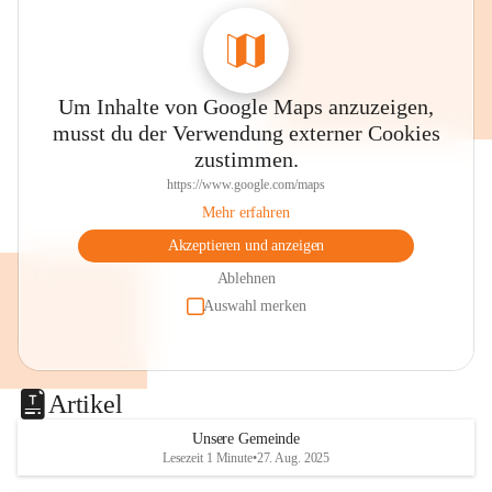
0800 240140
E-Mail: 
anrainer-service@omv.com
Bei Fragen, Anliegen oder Beschwerden.
Um Inhalte von Google Maps anzuzeigen,
musst du der Verwendung externer Cookies
zustimmen.
https://www.google.com/maps
Mehr erfahren
Sehr geehrte Damen und Herren!
Akzeptieren und anzeigen
Die OMV wird im Zuge von 
Ablehnen
Wartungsarbeiten
Auswahl merken
am Montag, 10. August 2026 auf der 
Station ADERKLAA Gas abfackeln.
Artikel
Es kann zu Geräuschbildung und 
Flammenerscheinungen kommen.
Unsere Gemeinde
Lesezeit 1 Minute
•
27. Aug. 2025
Mitarbeiter der OMV sind vor Ort und 
haben alle Sicherheitsvorkehrungen 