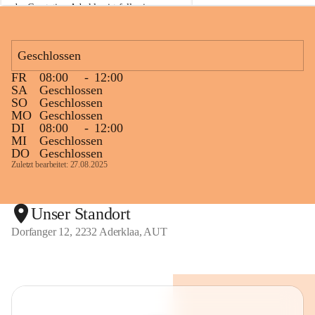
der Gasstation Aderklaa ist fallweise 
sichtbarerer Flammenschein an der 
Fackelanlage zu beobachten. In den 
kommenden Tagen und Wochen wird 
Geschlossen
diese gut kontrollierte Flamme sichtbar 
FR
08:00
-
12:00
sein.
SA
Geschlossen
SO
Geschlossen
Die OMV Austria ist bemüht, für die 
MO
Geschlossen
Bevölkerung ungewohnte, jedoch 
DI
08:00
-
12:00
technisch notwendige Betriebszustände so 
MI
Geschlossen
kurz wie möglich zu halten.
DO
Geschlossen
Zuletzt bearbeitet: 27.08.2025
Wir bitten daher die umliegende 
Bevölkerung um Verständnis.
Unser Standort
Dorfanger 12, 2232 Aderklaa, AUT
Glück Auf!
OMV Austria Exploration & Production 
GmbH
Anrainerservice