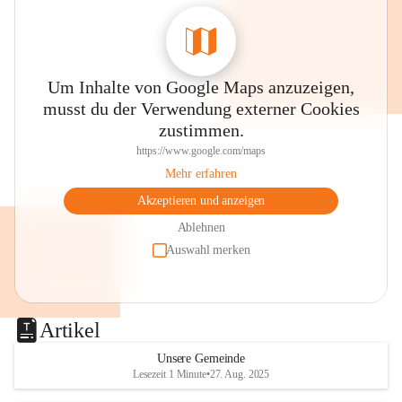
0800 240140
E-Mail: 
anrainer-service@omv.com
Bei Fragen, Anliegen oder Beschwerden.
Um Inhalte von Google Maps anzuzeigen,
musst du der Verwendung externer Cookies
zustimmen.
https://www.google.com/maps
Mehr erfahren
Sehr geehrte Damen und Herren!
Akzeptieren und anzeigen
Die OMV wird im Zuge von 
Ablehnen
Wartungsarbeiten
Auswahl merken
am Montag, 10. August 2026 auf der 
Station ADERKLAA Gas abfackeln.
Artikel
Es kann zu Geräuschbildung und 
Flammenerscheinungen kommen.
Unsere Gemeinde
Lesezeit 1 Minute
•
27. Aug. 2025
Mitarbeiter der OMV sind vor Ort und 
haben alle Sicherheitsvorkehrungen 