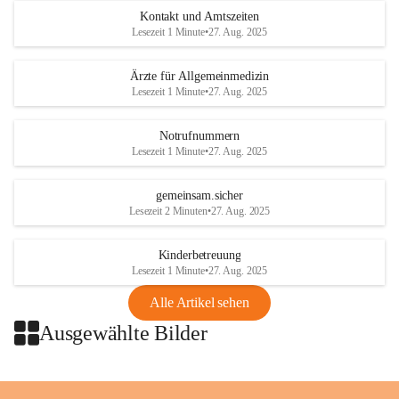
getroffen.
Kontakt und Amtszeiten
Lesezeit 1 Minute
•
27. Aug. 2025
Danke für Ihr Verständnis.
Ärzte für Allgemeinmedizin
Alarmdienst
Lesezeit 1 Minute
•
27. Aug. 2025
OMV AustriaExploration & Production 
GmbH
Notrufnummern
Protteser Straße 40
Lesezeit 1 Minute
•
27. Aug. 2025
2230 Gänserndorf 
Austria
gemeinsam.sicher
Tel. +43 1 404 40 - 327 15
Lesezeit 2 Minuten
•
27. Aug. 2025
Fax +43 1 404 40 - 390 27 
Mailto: 
omv.alarmdienst@kontraktor.at
Kinderbetreuung
http://www.omv.com
Lesezeit 1 Minute
•
27. Aug. 2025
Alle Artikel sehen
Ausgewählte Bilder
+2