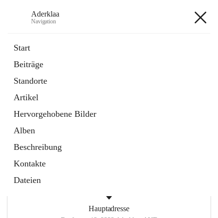
Aderklaa
Navigation
Aderklaa
Start
Beiträge
Bürgerservice
Standorte
6 Schnellzugriffe
Artikel
Gemeinde
3 Schnellzugriffe
Hervorgehobene Bilder
Alben
+4
Beschreibung
Kontakte
Dateien
Hauptadresse