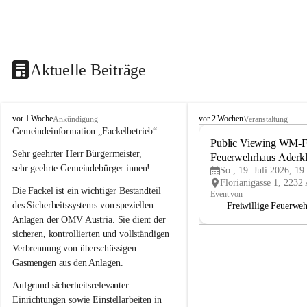
Aktuelle Beiträge
A
A
vor 1 Woche
vor 2 Wochen
Ankündigung
Veranstaltung
d
d
Gemeindeinformation „Fackelbetrieb“
e
e
Public Viewing WM-Fi
Sehr geehrter Herr Bürgermeister,
r
r
Feuerwehrhaus Aderk
k
k
sehr geehrte Gemeindebürger:innen!
So., 19. Juli 2026, 19
l
l
Die Fackel ist ein wichtiger Bestandteil 
a
a
Event von
a
a
des Sicherheitssystems von speziellen 
Freiwillige Feuerwe
Anlagen der OMV Austria. Sie dient der 
sicheren, kontrollierten und vollständigen 
Verbrennung von überschüssigen 
Gasmengen aus den Anlagen.
Aufgrund sicherheitsrelevanter 
Einrichtungen sowie Einstellarbeiten in 