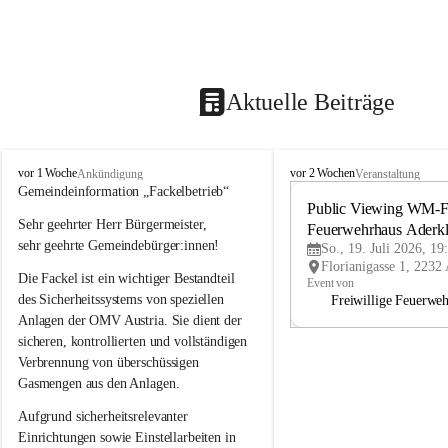
Aktuelle Beiträge
A
A
vor 1 Woche
vor 2 Wochen
Ankündigung
Veranstaltung
d
d
Gemeindeinformation „Fackelbetrieb“
e
e
Public Viewing WM-Fi
Sehr geehrter Herr Bürgermeister,
r
r
Feuerwehrhaus Aderk
k
k
sehr geehrte Gemeindebürger:innen!
So., 19. Juli 2026, 19
l
l
Die Fackel ist ein wichtiger Bestandteil 
a
a
Event von
a
a
des Sicherheitssystems von speziellen 
Freiwillige Feuerwe
Anlagen der OMV Austria. Sie dient der 
sicheren, kontrollierten und vollständigen 
Verbrennung von überschüssigen 
Gasmengen aus den Anlagen.
Aufgrund sicherheitsrelevanter 
Einrichtungen sowie Einstellarbeiten in 