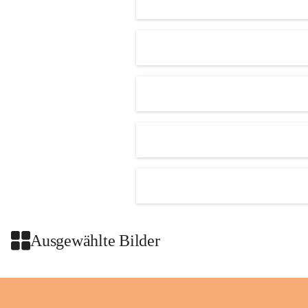
getroffen.
Danke für Ihr Verständnis.
Alarmdienst
OMV AustriaExploration & Production 
GmbH
Protteser Straße 40
2230 Gänserndorf 
Austria
Tel. +43 1 404 40 - 327 15
Fax +43 1 404 40 - 390 27 
Mailto: 
omv.alarmdienst@kontraktor.at
http://www.omv.com
Ausgewählte Bilder