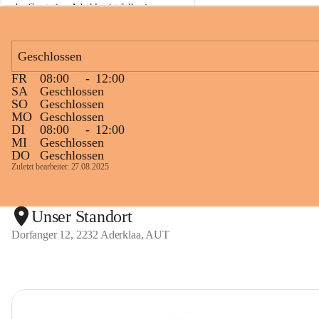
der Gasstation Aderklaa ist fallweise 
sichtbarerer Flammenschein an der 
Fackelanlage zu beobachten. In den 
kommenden Tagen und Wochen wird 
Geschlossen
diese gut kontrollierte Flamme sichtbar 
FR
08:00
-
12:00
sein.
SA
Geschlossen
SO
Geschlossen
Die OMV Austria ist bemüht, für die 
MO
Geschlossen
Bevölkerung ungewohnte, jedoch 
DI
08:00
-
12:00
technisch notwendige Betriebszustände so 
MI
Geschlossen
kurz wie möglich zu halten.
DO
Geschlossen
Zuletzt bearbeitet: 27.08.2025
Wir bitten daher die umliegende 
Bevölkerung um Verständnis.
Unser Standort
Dorfanger 12, 2232 Aderklaa, AUT
Glück Auf!
OMV Austria Exploration & Production 
GmbH
Anrainerservice