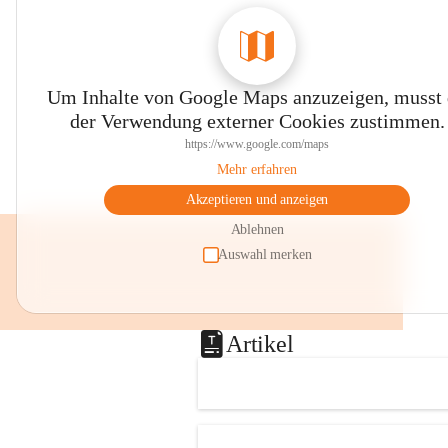
0800 240140
E-Mail: 
anrainer-service@omv.com
Bei Fragen, Anliegen oder Beschwerden.
Um Inhalte von Google Maps anzuzeigen, musst
der Verwendung externer Cookies zustimmen.
https://www.google.com/maps
Mehr erfahren
Akzeptieren und anzeigen
Sehr geehrte Damen und Herren!
Ablehnen
Die OMV wird im Zuge von 
Auswahl merken
Wartungsarbeiten
am Montag, 10. August 2026 auf der 
Station ADERKLAA Gas abfackeln.
Artikel
Es kann zu Geräuschbildung und 
Flammenerscheinungen kommen.
Mitarbeiter der OMV sind vor Ort und 
haben alle Sicherheitsvorkehrungen 