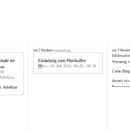
A
A
vor 2 Wochen
vor 3 Woche
Veranstaltung
d
d
Informatio
nale im 
e
Einladung zum Pfarrkaffee
e
19
19
Warnung vo
r
r
So., 19. Juli 2026, 06:45 - 08:30
laa
JUL
JUL
k
k
Liebe Bürg
:00
l
l
Florianigasse 1, 2232 Aderklaa, AUT
derzeit ist 
a
a
a
a
Betrugsver
hr Aderklaa
Dabei werd
Eindruck e
Aderklaa
 z
Absender-E
jene der G