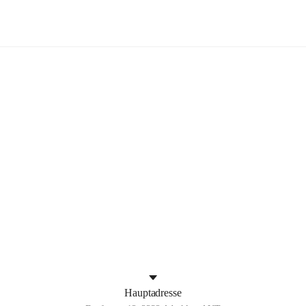
Aderklaa
+4
Hauptadresse