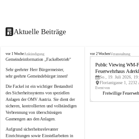
Aktuelle Beiträge
A
A
vor 1 Woche
vor 2 Wochen
Ankündigung
Veranstaltung
d
d
Gemeindeinformation „Fackelbetrieb“
e
e
Public Viewing WM-Fi
Sehr geehrter Herr Bürgermeister,
r
r
Feuerwehrhaus Aderk
k
k
sehr geehrte Gemeindebürger:innen!
So., 19. Juli 2026, 19
l
l
Die Fackel ist ein wichtiger Bestandteil 
a
a
Event von
a
a
des Sicherheitssystems von speziellen 
Freiwillige Feuerwe
Anlagen der OMV Austria. Sie dient der 
sicheren, kontrollierten und vollständigen 
Verbrennung von überschüssigen 
Gasmengen aus den Anlagen.
Aufgrund sicherheitsrelevanter 
Einrichtungen sowie Einstellarbeiten in 