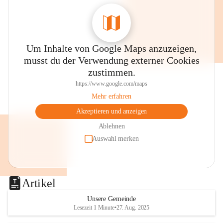
0800 240140
E-Mail: 
anrainer-service@omv.com
Bei Fragen, Anliegen oder Beschwerden.
Um Inhalte von Google Maps anzuzeigen,
musst du der Verwendung externer Cookies
zustimmen.
https://www.google.com/maps
Mehr erfahren
Sehr geehrte Damen und Herren!
Akzeptieren und anzeigen
Die OMV wird im Zuge von 
Ablehnen
Wartungsarbeiten
Auswahl merken
am Montag, 10. August 2026 auf der 
Station ADERKLAA Gas abfackeln.
Artikel
Es kann zu Geräuschbildung und 
Flammenerscheinungen kommen.
Unsere Gemeinde
Lesezeit 1 Minute
•
27. Aug. 2025
Mitarbeiter der OMV sind vor Ort und 
haben alle Sicherheitsvorkehrungen 