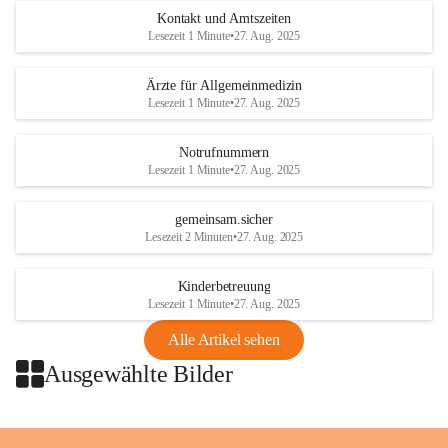
getroffen.
Kontakt und Amtszeiten
Lesezeit 1 Minute
•
27. Aug. 2025
Danke für Ihr Verständnis.
Ärzte für Allgemeinmedizin
Alarmdienst
Lesezeit 1 Minute
•
27. Aug. 2025
OMV AustriaExploration & Production 
GmbH
Notrufnummern
Protteser Straße 40
Lesezeit 1 Minute
•
27. Aug. 2025
2230 Gänserndorf 
Austria
gemeinsam.sicher
Tel. +43 1 404 40 - 327 15
Lesezeit 2 Minuten
•
27. Aug. 2025
Fax +43 1 404 40 - 390 27 
Mailto: 
omv.alarmdienst@kontraktor.at
Kinderbetreuung
http://www.omv.com
Lesezeit 1 Minute
•
27. Aug. 2025
Alle Artikel sehen
Ausgewählte Bilder
+2