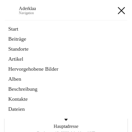
Aderklaa
Navigation
Aderklaa
Start
Beiträge
Bürgerservice
Standorte
6 Schnellzugriffe
Artikel
Gemeinde
3 Schnellzugriffe
Hervorgehobene Bilder
Alben
+4
Beschreibung
Kontakte
Dateien
Hauptadresse