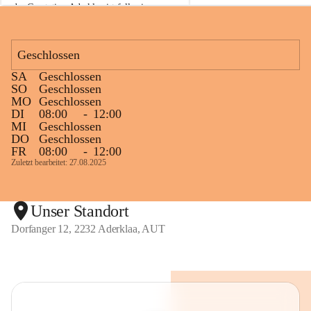
der Gasstation Aderklaa ist fallweise 
sichtbarerer Flammenschein an der 
Fackelanlage zu beobachten. In den 
kommenden Tagen und Wochen wird 
Geschlossen
diese gut kontrollierte Flamme sichtbar 
SA
Geschlossen
sein.
SO
Geschlossen
MO
Geschlossen
Die OMV Austria ist bemüht, für die 
DI
08:00
-
12:00
Bevölkerung ungewohnte, jedoch 
MI
Geschlossen
technisch notwendige Betriebszustände so 
DO
Geschlossen
kurz wie möglich zu halten.
FR
08:00
-
12:00
Zuletzt bearbeitet: 27.08.2025
Wir bitten daher die umliegende 
Bevölkerung um Verständnis.
Unser Standort
Dorfanger 12, 2232 Aderklaa, AUT
Glück Auf!
OMV Austria Exploration & Production 
GmbH
Anrainerservice