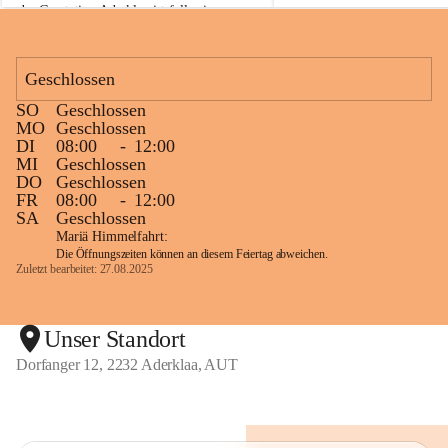
der Gasstation Aderklaa ist fallweise 
sichtbarerer Flammenschein an der 
Fackelanlage zu beobachten. In den 
kommenden Tagen und Wochen wird 
Geschlossen
diese gut kontrollierte Flamme sichtbar 
SO
Geschlossen
sein.
MO
Geschlossen
DI
08:00
-
12:00
Die OMV Austria ist bemüht, für die 
MI
Geschlossen
Bevölkerung ungewohnte, jedoch 
DO
Geschlossen
technisch notwendige Betriebszustände so 
FR
08:00
-
12:00
kurz wie möglich zu halten.
SA
Geschlossen
Mariä Himmelfahrt:
Wir bitten daher die umliegende 
Die Öffnungszeiten können an diesem Feiertag abweichen.
Bevölkerung um Verständnis.
Zuletzt bearbeitet: 27.08.2025
Glück Auf!
Unser Standort
Dorfanger 12, 2232 Aderklaa, AUT
OMV Austria Exploration & Production 
GmbH
Anrainerservice