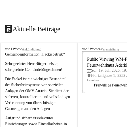
Aktuelle Beiträge
A
A
vor 1 Woche
vor 3 Wochen
Ankündigung
Veranstaltung
d
d
Gemeindeinformation „Fackelbetrieb“
e
e
Public Viewing WM-Fi
Sehr geehrter Herr Bürgermeister,
r
r
Feuerwehrhaus Aderk
k
k
sehr geehrte Gemeindebürger:innen!
So., 19. Juli 2026, 19
l
l
Die Fackel ist ein wichtiger Bestandteil 
a
a
Event von
a
a
des Sicherheitssystems von speziellen 
Freiwillige Feuerwe
Anlagen der OMV Austria. Sie dient der 
sicheren, kontrollierten und vollständigen 
Verbrennung von überschüssigen 
Gasmengen aus den Anlagen.
Aufgrund sicherheitsrelevanter 
Einrichtungen sowie Einstellarbeiten in 