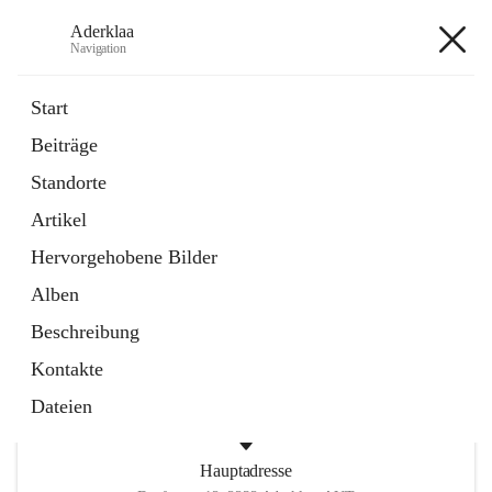
Aderklaa
Navigation
Aderklaa
Start
Beiträge
Bürgerservice
Standorte
6 Schnellzugriffe
Artikel
Gemeinde
3 Schnellzugriffe
Hervorgehobene Bilder
Alben
+4
Beschreibung
Kontakte
Dateien
Hauptadresse