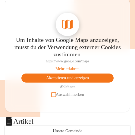
0800 240140
E-Mail: 
anrainer-service@omv.com
Bei Fragen, Anliegen oder Beschwerden.
Um Inhalte von Google Maps anzuzeigen,
musst du der Verwendung externer Cookies
zustimmen.
https://www.google.com/maps
Sehr geehrte Damen und Herren!
Mehr erfahren
Die OMV wird im Zuge von 
Akzeptieren und anzeigen
Wartungsarbeiten
Ablehnen
Auswahl merken
am Montag, 10. August 2026 auf der 
Station ADERKLAA Gas abfackeln.
Es kann zu Geräuschbildung und 
Artikel
Flammenerscheinungen kommen.
Mitarbeiter der OMV sind vor Ort und 
Unsere Gemeinde
haben alle Sicherheitsvorkehrungen 