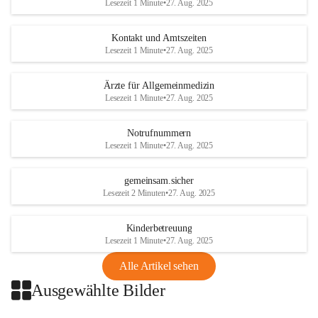
Lesezeit 1 Minute
•
27. Aug. 2025
getroffen.
Kontakt und Amtszeiten
Danke für Ihr Verständnis.
Lesezeit 1 Minute
•
27. Aug. 2025
Alarmdienst
Ärzte für Allgemeinmedizin
OMV AustriaExploration & Production 
Lesezeit 1 Minute
•
27. Aug. 2025
GmbH
Protteser Straße 40
2230 Gänserndorf 
Notrufnummern
Lesezeit 1 Minute
•
27. Aug. 2025
Austria
Tel. +43 1 404 40 - 327 15
Fax +43 1 404 40 - 390 27 
gemeinsam.sicher
Mailto: 
omv.alarmdienst@kontraktor.at
Lesezeit 2 Minuten
•
27. Aug. 2025
http://www.omv.com
Kinderbetreuung
Lesezeit 1 Minute
•
27. Aug. 2025
Alle Artikel sehen
Ausgewählte Bilder