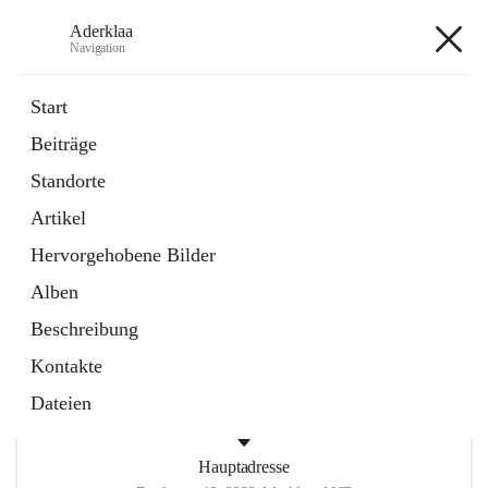
Aderklaa
Navigation
Aderklaa
Start
Beiträge
Bürgerservice
Standorte
6 Schnellzugriffe
Artikel
Gemeinde
3 Schnellzugriffe
Hervorgehobene Bilder
Alben
+4
Beschreibung
Kontakte
Dateien
Hauptadresse