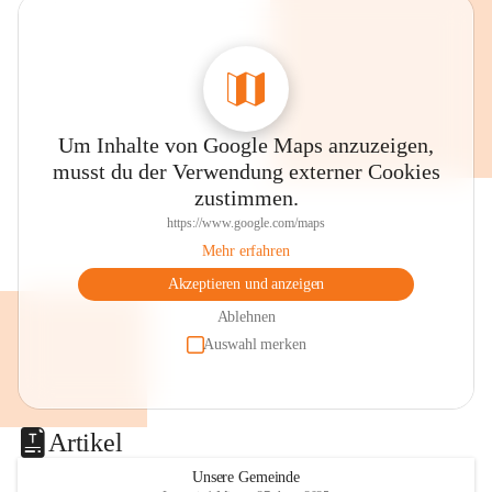
0800 240140
E-Mail: 
anrainer-service@omv.com
Bei Fragen, Anliegen oder Beschwerden.
Um Inhalte von Google Maps anzuzeigen,
musst du der Verwendung externer Cookies
zustimmen.
https://www.google.com/maps
Sehr geehrte Damen und Herren!
Mehr erfahren
Die OMV wird im Zuge von 
Akzeptieren und anzeigen
Wartungsarbeiten
Ablehnen
Auswahl merken
am Montag, 10. August 2026 auf der 
Station ADERKLAA Gas abfackeln.
Es kann zu Geräuschbildung und 
Artikel
Flammenerscheinungen kommen.
Mitarbeiter der OMV sind vor Ort und 
Unsere Gemeinde
haben alle Sicherheitsvorkehrungen 