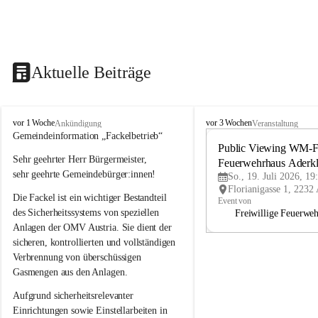
Aktuelle Beiträge
A
A
vor 1 Woche
vor 3 Wochen
Ankündigung
Veranstaltung
d
d
Gemeindeinformation „Fackelbetrieb“
e
e
Public Viewing WM-Fi
Sehr geehrter Herr Bürgermeister,
r
r
Feuerwehrhaus Aderk
k
k
sehr geehrte Gemeindebürger:innen!
So., 19. Juli 2026, 19
l
l
Die Fackel ist ein wichtiger Bestandteil 
a
a
Event von
a
a
des Sicherheitssystems von speziellen 
Freiwillige Feuerwe
Anlagen der OMV Austria. Sie dient der 
sicheren, kontrollierten und vollständigen 
Verbrennung von überschüssigen 
Gasmengen aus den Anlagen.
Aufgrund sicherheitsrelevanter 
Einrichtungen sowie Einstellarbeiten in 