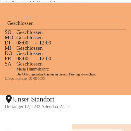
der Gasstation Aderklaa ist fallweise 
sichtbarerer Flammenschein an der 
Fackelanlage zu beobachten. In den 
kommenden Tagen und Wochen wird 
Geschlossen
diese gut kontrollierte Flamme sichtbar 
SO
Geschlossen
sein.
MO
Geschlossen
DI
08:00
-
12:00
Die OMV Austria ist bemüht, für die 
MI
Geschlossen
Bevölkerung ungewohnte, jedoch 
DO
Geschlossen
technisch notwendige Betriebszustände so 
FR
08:00
-
12:00
kurz wie möglich zu halten.
SA
Geschlossen
Mariä Himmelfahrt:
Wir bitten daher die umliegende 
Die Öffnungszeiten können an diesem Feiertag abweichen.
Bevölkerung um Verständnis.
Zuletzt bearbeitet: 27.08.2025
Glück Auf!
Unser Standort
Dorfanger 12, 2232 Aderklaa, AUT
OMV Austria Exploration & Production 
GmbH
Anrainerservice