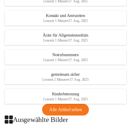
Lesezeit 1 Minute
•
27. Aug. 2025
getroffen.
Kontakt und Amtszeiten
Danke für Ihr Verständnis.
Lesezeit 1 Minute
•
27. Aug. 2025
Alarmdienst
Ärzte für Allgemeinmedizin
OMV AustriaExploration & Production 
Lesezeit 1 Minute
•
27. Aug. 2025
GmbH
Protteser Straße 40
2230 Gänserndorf 
Notrufnummern
Lesezeit 1 Minute
•
27. Aug. 2025
Austria
Tel. +43 1 404 40 - 327 15
Fax +43 1 404 40 - 390 27 
gemeinsam.sicher
Mailto: 
omv.alarmdienst@kontraktor.at
Lesezeit 2 Minuten
•
27. Aug. 2025
http://www.omv.com
Kinderbetreuung
Lesezeit 1 Minute
•
27. Aug. 2025
Alle Artikel sehen
Ausgewählte Bilder