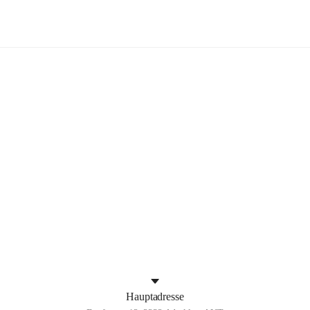
Aderklaa
+4
Hauptadresse