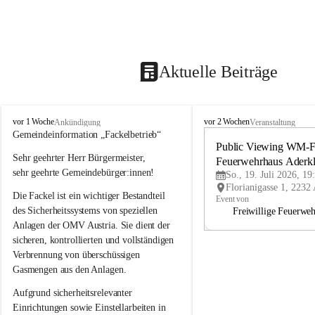
Aktuelle Beiträge
A
A
vor 1 Woche
vor 2 Wochen
Ankündigung
Veranstaltung
d
d
Gemeindeinformation „Fackelbetrieb“
e
e
Public Viewing WM-Fi
Sehr geehrter Herr Bürgermeister,
r
r
Feuerwehrhaus Aderk
k
k
sehr geehrte Gemeindebürger:innen!
So., 19. Juli 2026, 19
l
l
Die Fackel ist ein wichtiger Bestandteil 
a
a
Event von
a
a
des Sicherheitssystems von speziellen 
Freiwillige Feuerwe
Anlagen der OMV Austria. Sie dient der 
sicheren, kontrollierten und vollständigen 
Verbrennung von überschüssigen 
Gasmengen aus den Anlagen.
Aufgrund sicherheitsrelevanter 
Einrichtungen sowie Einstellarbeiten in 