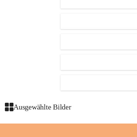
getroffen.
Danke für Ihr Verständnis.
Alarmdienst
OMV AustriaExploration & Production 
GmbH
Protteser Straße 40
2230 Gänserndorf 
Austria
Tel. +43 1 404 40 - 327 15
Fax +43 1 404 40 - 390 27 
Mailto: 
omv.alarmdienst@kontraktor.at
http://www.omv.com
Ausgewählte Bilder