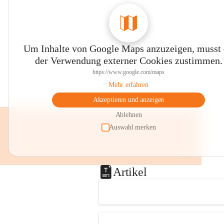
0800 240140
E-Mail: 
anrainer-service@omv.com
Bei Fragen, Anliegen oder Beschwerden.
Um Inhalte von Google Maps anzuzeigen, musst
der Verwendung externer Cookies zustimmen.
https://www.google.com/maps
Mehr erfahren
Akzeptieren und anzeigen
Sehr geehrte Damen und Herren!
Ablehnen
Die OMV wird im Zuge von 
Auswahl merken
Wartungsarbeiten
am Montag, 10. August 2026 auf der 
Station ADERKLAA Gas abfackeln.
Artikel
Es kann zu Geräuschbildung und 
Flammenerscheinungen kommen.
Mitarbeiter der OMV sind vor Ort und 
haben alle Sicherheitsvorkehrungen 