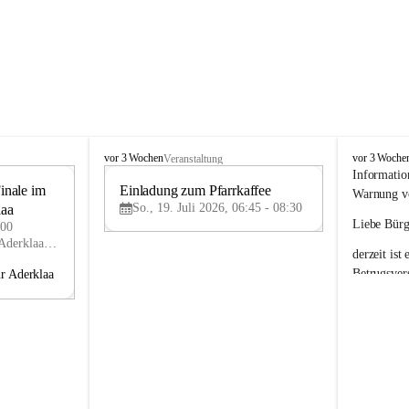
A
A
vor 3 Wochen
vor 3 Woche
Veranstaltung
d
d
Informatio
nale im 
e
Einladung zum Pfarrkaffee
e
19
19
Warnung vo
r
r
So., 19. Juli 2026, 06:45 - 08:30
laa
JUL
JUL
k
k
Liebe Bürg
:00
l
l
Florianigasse 1, 2232 Aderklaa, AUT
derzeit ist 
a
a
a
a
Betrugsver
hr Aderklaa
Dabei werd
Eindruck e
Aderklaa
 z
Absender-E
jene der G