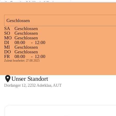
der Gasstation Aderklaa ist fallweise 
sichtbarerer Flammenschein an der 
Fackelanlage zu beobachten. In den 
kommenden Tagen und Wochen wird 
Geschlossen
diese gut kontrollierte Flamme sichtbar 
SA
Geschlossen
sein.
SO
Geschlossen
MO
Geschlossen
Die OMV Austria ist bemüht, für die 
DI
08:00
-
12:00
Bevölkerung ungewohnte, jedoch 
MI
Geschlossen
technisch notwendige Betriebszustände so 
DO
Geschlossen
kurz wie möglich zu halten.
FR
08:00
-
12:00
Zuletzt bearbeitet: 27.08.2025
Wir bitten daher die umliegende 
Bevölkerung um Verständnis.
Unser Standort
Dorfanger 12, 2232 Aderklaa, AUT
Glück Auf!
OMV Austria Exploration & Production 
GmbH
Anrainerservice