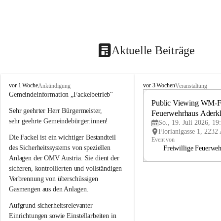
Aktuelle Beiträge
A
A
vor 1 Woche
vor 3 Wochen
Ankündigung
Veranstaltung
d
d
Gemeindeinformation „Fackelbetrieb“
e
e
Public Viewing WM-Fi
Sehr geehrter Herr Bürgermeister,
r
r
Feuerwehrhaus Aderk
k
k
sehr geehrte Gemeindebürger:innen!
So., 19. Juli 2026, 19
l
l
Die Fackel ist ein wichtiger Bestandteil 
a
a
Event von
a
a
des Sicherheitssystems von speziellen 
Freiwillige Feuerwe
Anlagen der OMV Austria. Sie dient der 
sicheren, kontrollierten und vollständigen 
Verbrennung von überschüssigen 
Gasmengen aus den Anlagen.
Aufgrund sicherheitsrelevanter 
Einrichtungen sowie Einstellarbeiten in 