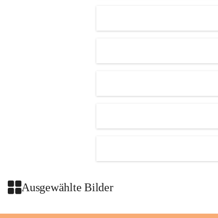
getroffen.
Danke für Ihr Verständnis.
Alarmdienst
OMV AustriaExploration & Production 
GmbH
Protteser Straße 40
2230 Gänserndorf 
Austria
Tel. +43 1 404 40 - 327 15
Fax +43 1 404 40 - 390 27 
Mailto: 
omv.alarmdienst@kontraktor.at
http://www.omv.com
Ausgewählte Bilder