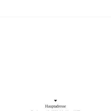
Aderklaa
+4
Hauptadresse