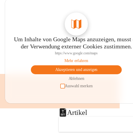
0800 240140
E-Mail: 
anrainer-service@omv.com
Bei Fragen, Anliegen oder Beschwerden.
Um Inhalte von Google Maps anzuzeigen, musst
der Verwendung externer Cookies zustimmen.
https://www.google.com/maps
Mehr erfahren
Sehr geehrte Damen und Herren!
Akzeptieren und anzeigen
Die OMV wird im Zuge von 
Ablehnen
Wartungsarbeiten
Auswahl merken
am Montag, 10. August 2026 auf der 
Station ADERKLAA Gas abfackeln.
Artikel
Es kann zu Geräuschbildung und 
Flammenerscheinungen kommen.
Mitarbeiter der OMV sind vor Ort und 
haben alle Sicherheitsvorkehrungen 