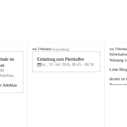
A
A
vor 3 Wochen
vor 3 Woche
Veranstaltung
d
d
Informatio
nale im 
e
Einladung zum Pfarrkaffee
e
19
19
Warnung vo
r
r
So., 19. Juli 2026, 06:45 - 08:30
laa
JUL
JUL
k
k
Liebe Bürg
:00
l
l
Florianigasse 1, 2232 Aderklaa, AUT
derzeit ist 
a
a
a
a
Betrugsver
hr Aderklaa
Dabei werd
Eindruck e
Aderklaa
 z
Absender-E
jene der G