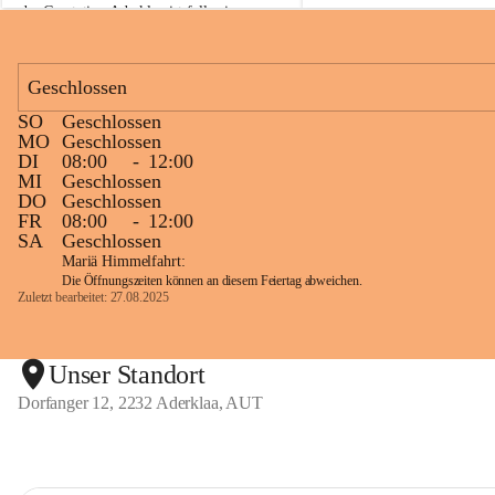
der Gasstation Aderklaa ist fallweise 
sichtbarerer Flammenschein an der 
Fackelanlage zu beobachten. In den 
kommenden Tagen und Wochen wird 
Geschlossen
diese gut kontrollierte Flamme sichtbar 
SO
Geschlossen
sein.
MO
Geschlossen
DI
08:00
-
12:00
Die OMV Austria ist bemüht, für die 
MI
Geschlossen
Bevölkerung ungewohnte, jedoch 
DO
Geschlossen
technisch notwendige Betriebszustände so 
FR
08:00
-
12:00
kurz wie möglich zu halten.
SA
Geschlossen
Mariä Himmelfahrt:
Wir bitten daher die umliegende 
Die Öffnungszeiten können an diesem Feiertag abweichen.
Bevölkerung um Verständnis.
Zuletzt bearbeitet: 27.08.2025
Glück Auf!
Unser Standort
Dorfanger 12, 2232 Aderklaa, AUT
OMV Austria Exploration & Production 
GmbH
Anrainerservice