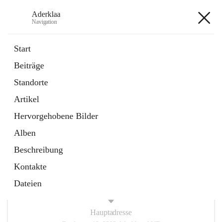
Aderklaa
Navigation
Aderklaa
Start
Beiträge
Bürgerservice
Standorte
6 Schnellzugriffe
Artikel
Gemeinde
3 Schnellzugriffe
Hervorgehobene Bilder
Alben
+4
Beschreibung
Kontakte
Dateien
Hauptadresse