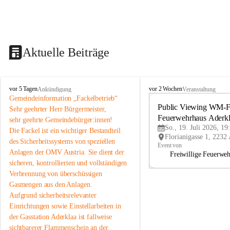
Aktuelle Beiträge
A
A
vor 5 Tagen
vor 2 Wochen
Ankündigung
Veranstaltung
d
d
Gemeindeinformation „Fackelbetrieb“
e
e
Public Viewing WM-Fi
Sehr geehrter Herr Bürgermeister,
r
r
Feuerwehrhaus Aderk
sehr geehrte Gemeindebürger:innen!
k
k
So., 19. Juli 2026, 19
Die Fackel ist ein wichtiger Bestandteil 
l
l
des Sicherheitssystems von speziellen 
a
a
Event von
Anlagen der OMV Austria. Sie dient der 
a
a
Freiwillige Feuerwe
sicheren, kontrollierten und vollständigen 
Verbrennung von überschüssigen 
Gasmengen aus den Anlagen.
Aufgrund sicherheitsrelevanter 
Einrichtungen sowie Einstellarbeiten in 
der Gasstation Aderklaa ist fallweise 
sichtbarerer Flammenschein an der 