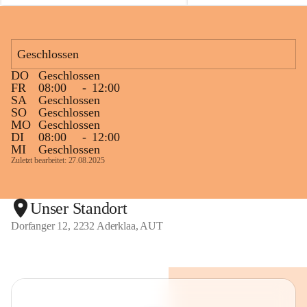
Fackelanlage zu beobachten. In den 
kommenden Tagen und Wochen wird 
diese gut kontrollierte Flamme sichtbar 
Geschlossen
sein.
Die OMV Austria ist bemüht, für die 
DO
Geschlossen
Bevölkerung ungewohnte, jedoch 
FR
08:00
-
12:00
technisch notwendige Betriebszustände so 
SA
Geschlossen
SO
Geschlossen
kurz wie möglich zu halten.
MO
Geschlossen
Wir bitten daher die umliegende 
DI
08:00
-
12:00
Bevölkerung um Verständnis.
MI
Geschlossen
Zuletzt bearbeitet: 27.08.2025
Glück Auf!
OMV Austria Exploration & Production 
GmbH
Unser Standort
Dorfanger 12, 2232 Aderklaa, AUT
Anrainerservice
0800 240140
E-Mail: 
anrainer-service@omv.com
Bei Fragen, Anliegen oder Beschwerden.