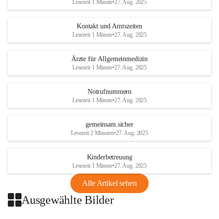
Lesezeit 1 Minute
•
27. Aug. 2025
getroffen.
Kontakt und Amtszeiten
Danke für Ihr Verständnis.
Lesezeit 1 Minute
•
27. Aug. 2025
Alarmdienst
Ärzte für Allgemeinmedizin
OMV AustriaExploration & Production 
Lesezeit 1 Minute
•
27. Aug. 2025
GmbH
Protteser Straße 40
2230 Gänserndorf 
Notrufnummern
Lesezeit 1 Minute
•
27. Aug. 2025
Austria
Tel. +43 1 404 40 - 327 15
Fax +43 1 404 40 - 390 27 
gemeinsam.sicher
Mailto: 
omv.alarmdienst@kontraktor.at
Lesezeit 2 Minuten
•
27. Aug. 2025
http://www.omv.com
Kinderbetreuung
Lesezeit 1 Minute
•
27. Aug. 2025
Alle Artikel sehen
Ausgewählte Bilder