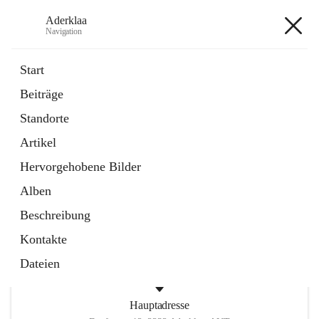
Aderklaa
Navigation
Aderklaa
Start
Beiträge
Bürgerservice
Standorte
6 Schnellzugriffe
Artikel
Gemeinde
3 Schnellzugriffe
Hervorgehobene Bilder
Alben
+4
Beschreibung
Kontakte
Dateien
Hauptadresse