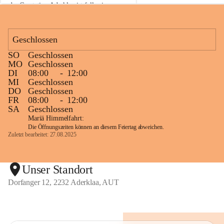
der Gasstation Aderklaa ist fallweise 
sichtbarerer Flammenschein an der 
Fackelanlage zu beobachten. In den 
kommenden Tagen und Wochen wird 
Geschlossen
diese gut kontrollierte Flamme sichtbar 
SO
Geschlossen
sein.
MO
Geschlossen
DI
08:00
-
12:00
Die OMV Austria ist bemüht, für die 
MI
Geschlossen
Bevölkerung ungewohnte, jedoch 
DO
Geschlossen
technisch notwendige Betriebszustände so 
FR
08:00
-
12:00
kurz wie möglich zu halten.
SA
Geschlossen
Mariä Himmelfahrt:
Wir bitten daher die umliegende 
Die Öffnungszeiten können an diesem Feiertag abweichen.
Bevölkerung um Verständnis.
Zuletzt bearbeitet: 27.08.2025
Glück Auf!
Unser Standort
Dorfanger 12, 2232 Aderklaa, AUT
OMV Austria Exploration & Production 
GmbH
Anrainerservice