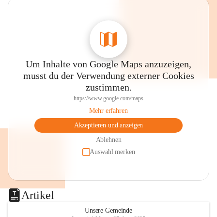
0800 240140
E-Mail: 
anrainer-service@omv.com
Bei Fragen, Anliegen oder Beschwerden.
Um Inhalte von Google Maps anzuzeigen,
musst du der Verwendung externer Cookies
zustimmen.
https://www.google.com/maps
Sehr geehrte Damen und Herren!
Mehr erfahren
Die OMV wird im Zuge von 
Akzeptieren und anzeigen
Wartungsarbeiten
Ablehnen
Auswahl merken
am Montag, 10. August 2026 auf der 
Station ADERKLAA Gas abfackeln.
Es kann zu Geräuschbildung und 
Artikel
Flammenerscheinungen kommen.
Mitarbeiter der OMV sind vor Ort und 
Unsere Gemeinde
haben alle Sicherheitsvorkehrungen 