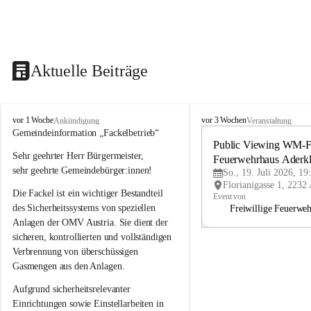
Aktuelle Beiträge
A
A
vor 1 Woche
vor 3 Wochen
Ankündigung
Veranstaltung
d
d
Gemeindeinformation „Fackelbetrieb“
e
e
Public Viewing WM-Fi
Sehr geehrter Herr Bürgermeister,
r
r
Feuerwehrhaus Aderk
k
k
sehr geehrte Gemeindebürger:innen!
So., 19. Juli 2026, 19
l
l
Die Fackel ist ein wichtiger Bestandteil 
a
a
Event von
a
a
des Sicherheitssystems von speziellen 
Freiwillige Feuerwe
Anlagen der OMV Austria. Sie dient der 
sicheren, kontrollierten und vollständigen 
Verbrennung von überschüssigen 
Gasmengen aus den Anlagen.
Aufgrund sicherheitsrelevanter 
Einrichtungen sowie Einstellarbeiten in 