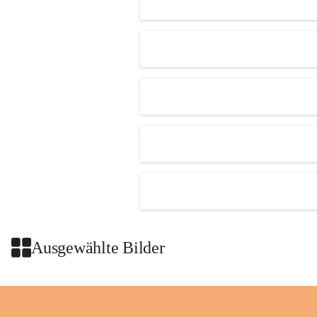
getroffen.
Danke für Ihr Verständnis.
Alarmdienst
OMV AustriaExploration & Production 
GmbH
Protteser Straße 40
2230 Gänserndorf 
Austria
Tel. +43 1 404 40 - 327 15
Fax +43 1 404 40 - 390 27 
Mailto: 
omv.alarmdienst@kontraktor.at
http://www.omv.com
Ausgewählte Bilder