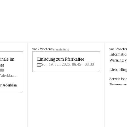
A
A
vor 2 Wochen
vor 3 Woche
Veranstaltung
d
d
Informatio
nale im 
e
Einladung zum Pfarrkaffee
e
19
19
Warnung vo
r
r
So., 19. Juli 2026, 06:45 - 08:30
laa
JUL
JUL
k
k
Liebe Bürg
:00
l
l
Florianigasse 1, 2232 Aderklaa, AUT
derzeit ist 
a
a
a
a
Betrugsver
hr Aderklaa
Dabei werd
Eindruck e
Aderklaa
 z
Absender-E
jene der G