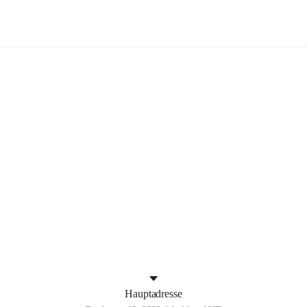
Aderklaa
+4
Hauptadresse