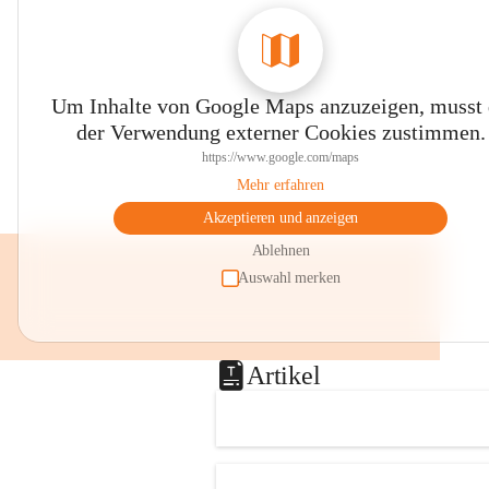
0800 240140
E-Mail: 
anrainer-service@omv.com
Bei Fragen, Anliegen oder Beschwerden.
Um Inhalte von Google Maps anzuzeigen, musst
der Verwendung externer Cookies zustimmen.
https://www.google.com/maps
Mehr erfahren
Akzeptieren und anzeigen
Sehr geehrte Damen und Herren!
Ablehnen
Die OMV wird im Zuge von 
Auswahl merken
Wartungsarbeiten
am Montag, 10. August 2026 auf der 
Station ADERKLAA Gas abfackeln.
Artikel
Es kann zu Geräuschbildung und 
Flammenerscheinungen kommen.
Mitarbeiter der OMV sind vor Ort und 
haben alle Sicherheitsvorkehrungen 