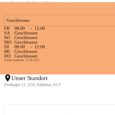
der Gasstation Aderklaa ist fallweise 
sichtbarerer Flammenschein an der 
Fackelanlage zu beobachten. In den 
kommenden Tagen und Wochen wird 
Geschlossen
diese gut kontrollierte Flamme sichtbar 
FR
08:00
-
12:00
sein.
SA
Geschlossen
SO
Geschlossen
Die OMV Austria ist bemüht, für die 
MO
Geschlossen
Bevölkerung ungewohnte, jedoch 
DI
08:00
-
12:00
technisch notwendige Betriebszustände so 
MI
Geschlossen
kurz wie möglich zu halten.
DO
Geschlossen
Zuletzt bearbeitet: 27.08.2025
Wir bitten daher die umliegende 
Bevölkerung um Verständnis.
Unser Standort
Dorfanger 12, 2232 Aderklaa, AUT
Glück Auf!
OMV Austria Exploration & Production 
GmbH
Anrainerservice