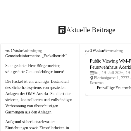
Aktuelle Beiträge
A
A
vor 1 Woche
vor 2 Wochen
Ankündigung
Veranstaltung
d
d
Gemeindeinformation „Fackelbetrieb“
e
e
Public Viewing WM-Fi
Sehr geehrter Herr Bürgermeister,
r
r
Feuerwehrhaus Aderk
k
k
sehr geehrte Gemeindebürger:innen!
So., 19. Juli 2026, 19
l
l
Die Fackel ist ein wichtiger Bestandteil 
a
a
Event von
a
a
des Sicherheitssystems von speziellen 
Freiwillige Feuerwe
Anlagen der OMV Austria. Sie dient der 
sicheren, kontrollierten und vollständigen 
Verbrennung von überschüssigen 
Gasmengen aus den Anlagen.
Aufgrund sicherheitsrelevanter 
Einrichtungen sowie Einstellarbeiten in 