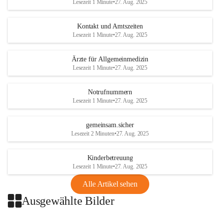
Lesezeit 1 Minute
•
27. Aug. 2025
getroffen.
Kontakt und Amtszeiten
Danke für Ihr Verständnis.
Lesezeit 1 Minute
•
27. Aug. 2025
Alarmdienst
Ärzte für Allgemeinmedizin
OMV AustriaExploration & Production 
Lesezeit 1 Minute
•
27. Aug. 2025
GmbH
Protteser Straße 40
2230 Gänserndorf 
Notrufnummern
Lesezeit 1 Minute
•
27. Aug. 2025
Austria
Tel. +43 1 404 40 - 327 15
Fax +43 1 404 40 - 390 27 
gemeinsam.sicher
Mailto: 
omv.alarmdienst@kontraktor.at
Lesezeit 2 Minuten
•
27. Aug. 2025
http://www.omv.com
Kinderbetreuung
Lesezeit 1 Minute
•
27. Aug. 2025
Alle Artikel sehen
Ausgewählte Bilder