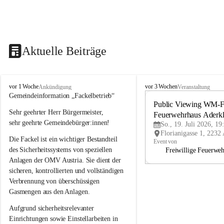
Aktuelle Beiträge
A
A
vor 1 Woche
vor 3 Wochen
Ankündigung
Veranstaltung
d
d
Gemeindeinformation „Fackelbetrieb“
e
e
Public Viewing WM-Fi
Sehr geehrter Herr Bürgermeister,
r
r
Feuerwehrhaus Aderk
k
k
sehr geehrte Gemeindebürger:innen!
So., 19. Juli 2026, 19
l
l
Die Fackel ist ein wichtiger Bestandteil 
a
a
Event von
a
a
des Sicherheitssystems von speziellen 
Freiwillige Feuerwe
Anlagen der OMV Austria. Sie dient der 
sicheren, kontrollierten und vollständigen 
Verbrennung von überschüssigen 
Gasmengen aus den Anlagen.
Aufgrund sicherheitsrelevanter 
Einrichtungen sowie Einstellarbeiten in 