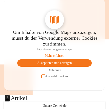
0800 240140
E-Mail: 
anrainer-service@omv.com
Bei Fragen, Anliegen oder Beschwerden.
Um Inhalte von Google Maps anzuzeigen,
musst du der Verwendung externer Cookies
zustimmen.
https://www.google.com/maps
Sehr geehrte Damen und Herren!
Mehr erfahren
Die OMV wird im Zuge von 
Akzeptieren und anzeigen
Wartungsarbeiten
Ablehnen
Auswahl merken
am Montag, 10. August 2026 auf der 
Station ADERKLAA Gas abfackeln.
Es kann zu Geräuschbildung und 
Artikel
Flammenerscheinungen kommen.
Mitarbeiter der OMV sind vor Ort und 
Unsere Gemeinde
haben alle Sicherheitsvorkehrungen 