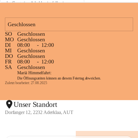
der Gasstation Aderklaa ist fallweise 
sichtbarerer Flammenschein an der 
Fackelanlage zu beobachten. In den 
kommenden Tagen und Wochen wird 
Geschlossen
diese gut kontrollierte Flamme sichtbar 
SO
Geschlossen
sein.
MO
Geschlossen
DI
08:00
-
12:00
Die OMV Austria ist bemüht, für die 
MI
Geschlossen
Bevölkerung ungewohnte, jedoch 
DO
Geschlossen
technisch notwendige Betriebszustände so 
FR
08:00
-
12:00
kurz wie möglich zu halten.
SA
Geschlossen
Mariä Himmelfahrt:
Wir bitten daher die umliegende 
Die Öffnungszeiten können an diesem Feiertag abweichen.
Bevölkerung um Verständnis.
Zuletzt bearbeitet: 27.08.2025
Glück Auf!
Unser Standort
Dorfanger 12, 2232 Aderklaa, AUT
OMV Austria Exploration & Production 
GmbH
Anrainerservice