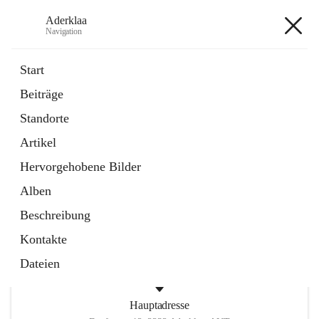
Aderklaa
Navigation
Aderklaa
Start
Beiträge
Bürgerservice
Standorte
6 Schnellzugriffe
Artikel
Gemeinde
3 Schnellzugriffe
Hervorgehobene Bilder
Alben
+4
Beschreibung
Kontakte
Dateien
Hauptadresse