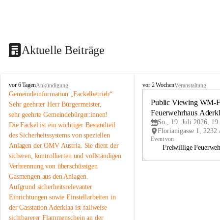
Aktuelle Beiträge
A
A
vor 6 Tagen
vor 2 Wochen
Ankündigung
Veranstaltung
d
d
Gemeindeinformation „Fackelbetrieb“
e
e
Public Viewing WM-Fi
Sehr geehrter Herr Bürgermeister,
r
r
Feuerwehrhaus Aderk
sehr geehrte Gemeindebürger:innen!
k
k
So., 19. Juli 2026, 19
Die Fackel ist ein wichtiger Bestandteil 
l
l
des Sicherheitssystems von speziellen 
a
a
Event von
Anlagen der OMV Austria. Sie dient der 
a
a
Freiwillige Feuerwe
sicheren, kontrollierten und vollständigen 
Verbrennung von überschüssigen 
Gasmengen aus den Anlagen.
Aufgrund sicherheitsrelevanter 
Einrichtungen sowie Einstellarbeiten in 
der Gasstation Aderklaa ist fallweise 
sichtbarerer Flammenschein an der 