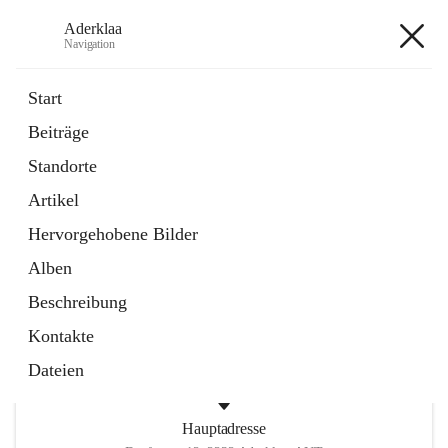
Aderklaa
Navigation
Aderklaa
Start
Beiträge
Bürgerservice
Standorte
6 Schnellzugriffe
Artikel
Gemeinde
3 Schnellzugriffe
Hervorgehobene Bilder
Alben
+4
Beschreibung
Kontakte
Dateien
Hauptadresse