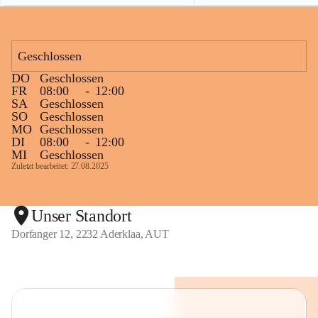
Fackelanlage zu beobachten. In den 
kommenden Tagen und Wochen wird 
diese gut kontrollierte Flamme sichtbar 
Geschlossen
sein.
Die OMV Austria ist bemüht, für die 
DO
Geschlossen
Bevölkerung ungewohnte, jedoch 
FR
08:00
-
12:00
technisch notwendige Betriebszustände so 
SA
Geschlossen
SO
Geschlossen
kurz wie möglich zu halten.
MO
Geschlossen
Wir bitten daher die umliegende 
DI
08:00
-
12:00
Bevölkerung um Verständnis.
MI
Geschlossen
Zuletzt bearbeitet: 27.08.2025
Glück Auf!
OMV Austria Exploration & Production 
GmbH
Unser Standort
Dorfanger 12, 2232 Aderklaa, AUT
Anrainerservice
0800 240140
E-Mail: 
anrainer-service@omv.com
Bei Fragen, Anliegen oder Beschwerden.